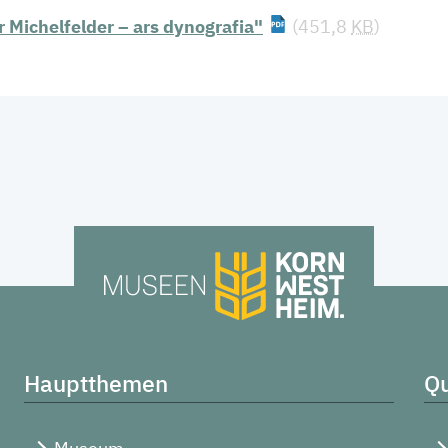
r Michelfelder – ars dynografia"
(451,8
KB
)
Hauptthemen
Qu