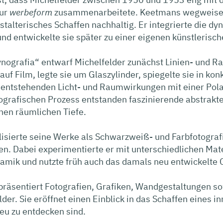
ur
werbeform
zusammenarbeitete. Keetmans wegweisend
stalterisches Schaffen nachhaltig. Er integrierte die dy
nd entwickelte sie später zu einer eigenen künstlerisc
ynografia“ entwarf Michelfelder zunächst Linien- und R
 auf Film, legte sie um Glaszylinder, spiegelte sie in k
e entstehenden Licht- und Raumwirkungen mit einer Pol
ografischen Prozess entstanden faszinierende abstrakt
en räumlichen Tiefe.
lisierte seine Werke als Schwarzweiß- und Farbfotogra
n. Dabei experimentierte er mit unterschiedlichen Mat
ramik und nutzte früh auch das damals neu entwickelte
präsentiert Fotografien, Grafiken, Wandgestaltungen s
lder. Sie eröffnet einen Einblick in das Schaffen eines 
eu zu entdecken sind.